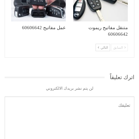
متنقل مفاتيح ريموت
عمل مفاتيح 60606642
60606642
السابق
التالي
اترك تعليقاً
لن يتم نشر بريدك الالكتروني